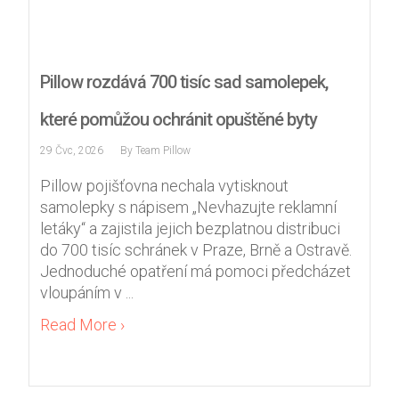
Pillow rozdává 700 tisíc sad samolepek,
Nezbytné
Tyto
které pomůžou ochránit opuštěné byty
soubory
cookie
29 Čvc, 2026
By
Team Pillow
nejsou
volitelné.
Pillow pojišťovna nechala vytisknout
Jsou
samolepky s nápisem „Nevhazujte reklamní
nezbytné
letáky“ a zajistila jejich bezplatnou distribuci
pro
do 700 tisíc schránek v Praze, Brně a Ostravě.
fungování
Jednoduché opatření má pomoci předcházet
webových
vloupáním v ...
stránek.
Read More ›
Statistiky
Abychom
mohli