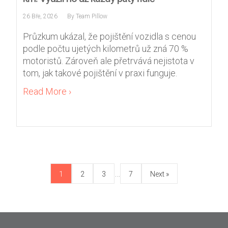
26 Bře, 2026
By
Team Pillow
Průzkum ukázal, že pojištění vozidla s cenou
podle počtu ujetých kilometrů už zná 70 %
motoristů. Zároveň ale přetrvává nejistota v
tom, jak takové pojištění v praxi funguje.
Read More ›
Posts
…
1
2
3
7
Next »
navigation