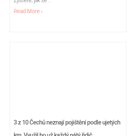
Zjistěte, jak se ...
Read More ›
3 z 10 Čechů neznají pojištění podle ujetých
km. Využil ho už každý pátý řidič