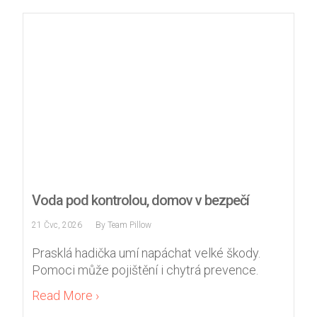
zlepšovat
funkčnost
a
strukturu
webových
stránek
na
základě
toho, jak
se
webové
stránky
používají.
Voda pod kontrolou, domov v bezpečí
21 Čvc, 2026
By
Team Pillow
Uživatelská
Prasklá hadička umí napáchat velké škody.
zkušenost
Pomoci může pojištění i chytrá prevence.
Aby naše
webové
Read More ›
stránky
fungovaly