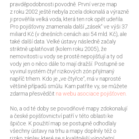
pravděpodobnosti povodně. První verze map
z roku 2002 ještě nebyla zcela dokonalá a výrazně
ji prověřila velká voda, která ten rok opět udeřila.
Pro pojišťovny znamenala další „zásek“ ve výši 37
miliard Kč (v dnešních cenách asi 54 mld. Kč), ale
také další data. Velké ústavy následně začaly
striktně uplatňovat (kolem roku 2005), že
nemovitosti u vody se prostě nepojišťují a ty od
vody jen o něco dále to mají dražší. Postupně se
vyvinul systém čtyř rizikových zón přijímaný
napříč trhem. Kdo je „ve čtyřce“, má v naprosté
většině případů smůlu. Kam patříte vy, se můžete
zdarma přesvědčit
na webu asociace pojišťoven
.
No, a od té doby se povodňové mapy zdokonalují
a české pojišťovnictví patří v této oblasti ke
špičce. K použití map se postupně odhodlaly
všechny ústavy na trhu a mapy doplnily též o
riziko záplav, které se s kvalitnější výpočetní