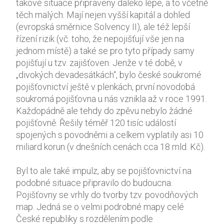
takové situace připraveny daleko lépe, a to včetně
těch malých. Mají nejen vyšší kapitál a dohled
(evropská směrnice Solvency II), ale též lepší
řízení rizik (vč. toho, že nepojišťují vše jen na
jednom místě) a také se pro tyto případy samy
pojišťují u tzv. zajišťoven. Jenže v té době, v
„divokých devadesátkách“, bylo české soukromé
pojišťovnictví ještě v plenkách, první novodobá
soukromá pojišťovna u nás vznikla až v roce 1991.
Každopádně ale tehdy do zpěvu nebylo žádné
pojišťovně. Řešily téměř 120 tisíc událostí
spojených s povodněmi a celkem vyplatily asi 10
miliard korun (v dnešních cenách cca 18 mld. Kč).
Byl to ale také impulz, aby se pojišťovnictví na
podobné situace připravilo do budoucna.
Pojišťovny se vrhly do tvorby tzv. povodňových
map. Jedná se o velmi podrobné mapy celé
České republiky s rozdělením podle