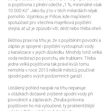
si pojišťovna z plnění odečte „1 %, minimálně však
10 000 Kč“. Jako by jí to v těch miliardách nějak
pomohlo. Výjimkou je Pillow, kde mají klienti
spoluúčast pro všechna majetková pojištění
stejná, ať už je způsobí vítr, déšť nebo třeba oheň.
Běžnou praxí na trhu je, že s pojištěním povodní a
záplav je spojené i pojištění vystoupnutí vody
z kanalizace v jejich důsledku. Mnohdy totiž velká
voda nedorazí po povrchu, ale trubkami. Třeba
jedna velká pojišťovna tak právě kvůli tomu
nemohla v roce 2013 několik měsíců používat
spodní patro svých podzemních garáží…
Ustálený pohled naopak na trhu nepanuje
v otázkách dočasně zvýšené spodní vody při
povodních a záplavách. Zhruba polovina
pojišťoven ho má vyloučené, ty proklientštější