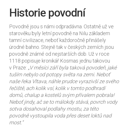
při vaší
Historie povodní
návštěvě co
nejlépe.
Pokud tyto
Povodně jsou s námi odpradávna. Ostatně už ve
cookies
starověku byly letní povodně na Nilu základem
odmítnete,
tamní civilizace, neboť každoročně přinášely
některé
úrodné bahno. Stejně tak v českých zemích jsou
funkce z
webu zmizí.
povodně známé od nejstarších dob. Už v roce
1118 popisuje kronikář Kosmas jednu takovou
v Praze:
„V měsíci září byla taková povodeň, jaké
Marketing
tuším nebylo od potopy světa na zemi. Neboť
Sdílením svých
naše řeka Vltava, náhle prudce vyrazivší ze svého
zájmů a chování
řečiště, ach kolik vsí, kolik v tomto podhradí
při návštěvě našich
domů, chalup a kostelů svým přívalem pobrala!
stránek zvyšujete
Neboť jindy, ač se to málokdy stává, povrch vody
šanci na zobrazení
sotva dosahoval podlahy mostu, za této
personalizovaného
obsahu a nabídek.
povodně vystoupila voda přes deset loktů nad
most.”