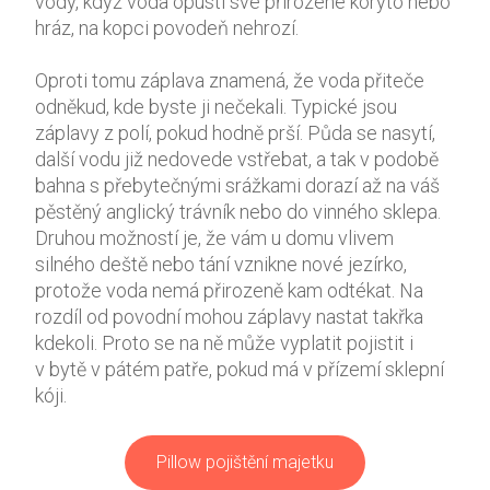
vody, když voda opustí své přirozené koryto nebo
zlepšovat
hráz, na kopci povodeň nehrozí.
funkčnost
a
Oproti tomu záplava znamená, že voda přiteče
strukturu
odněkud, kde byste ji nečekali. Typické jsou
webových
záplavy z polí, pokud hodně prší. Půda se nasytí,
stránek
na
další vodu již nedovede vstřebat, a tak v podobě
základě
bahna s přebytečnými srážkami dorazí až na váš
toho, jak
pěstěný anglický trávník nebo do vinného sklepa.
se
Druhou možností je, že vám u domu vlivem
webové
silného deště nebo tání vznikne nové jezírko,
stránky
protože voda nemá přirozeně kam odtékat. Na
používají.
rozdíl od povodní mohou záplavy nastat takřka
kdekoli. Proto se na ně může vyplatit pojistit i
v bytě v pátém patře, pokud má v přízemí sklepní
Uživatelská
zkušenost
kóji.
Aby naše
webové
stránky
Pillow pojištění majetku
fungovaly