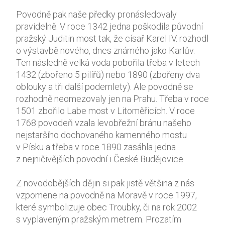
Povodně pak naše předky pronásledovaly
pravidelně. V roce 1342 jedna poškodila původní
pražský Juditin most tak, že císař Karel IV. rozhodl
o výstavbě nového, dnes známého jako Karlův.
Ten následně velká voda pobořila třeba v letech
1432 (zbořeno 5 pilířů) nebo 1890 (zbořeny dva
oblouky a tři další podemlety). Ale povodně se
rozhodně neomezovaly jen na Prahu. Třeba v roce
1501 zbořilo Labe most v Litoměřicích. V roce
1768 povodeň vzala levobřežní bránu našeho
nejstaršího dochovaného kamenného mostu
v Písku a třeba v roce 1890 zasáhla jedna
z nejničivějších povodní i České Budějovice.
Z novodobějších dějin si pak jistě většina z nás
vzpomene na povodně na Moravě v roce 1997,
které symbolizuje obec Troubky, či na rok 2002
s vyplaveným pražským metrem. Prozatím