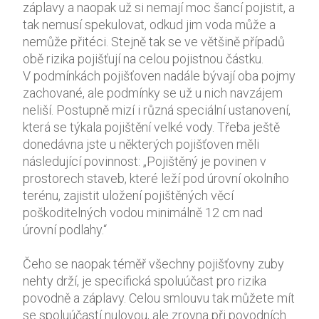
záplavy a naopak už si nemají moc šancí pojistit, a
tak nemusí spekulovat, odkud jim voda může a
nemůže přitéci. Stejně tak se ve většině případů
obě rizika pojišťují na celou pojistnou částku.
V podmínkách pojišťoven nadále bývají oba pojmy
zachované, ale podmínky se už u nich navzájem
neliší. Postupně mizí i různá speciální ustanovení,
která se týkala pojištění velké vody. Třeba ještě
donedávna jste u některých pojišťoven měli
následující povinnost: „Pojištěný je povinen v
prostorech staveb, které leží pod úrovní okolního
terénu, zajistit uložení pojištěných věcí
poškoditelných vodou minimálně 12 cm nad
úrovní podlahy.“
Čeho se naopak téměř všechny pojišťovny zuby
nehty drží, je specifická spoluúčast pro rizika
povodně a záplavy. Celou smlouvu tak můžete mít
se spoluúčastí nulovou, ale zrovna při povodních