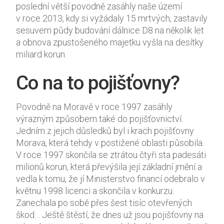
poslední větší povodně zasáhly naše území
v roce 2013, kdy si vyžádaly 15 mrtvých, zastavily
sesuvem půdy budování dálnice D8 na několik let
a obnova zpustošeného majetku vyšla na desítky
miliard korun.
Co na to pojišťovny?
Povodně na Moravě v roce 1997 zasáhly
výrazným způsobem také do pojišťovnictví.
Jedním z jejich důsledků byl i krach pojišťovny
Morava, která tehdy v postižené oblasti působila.
V roce 1997 skončila se ztrátou čtyři sta padesáti
milionů korun, která převýšila její základní jmění a
vedla k tomu, že jí Ministerstvo financí odebralo v
květnu 1998 licenci a skončila v konkurzu.
Zanechala po sobě přes šest tisíc otevřených
škod… Ještě štěstí, že dnes už jsou pojišťovny na