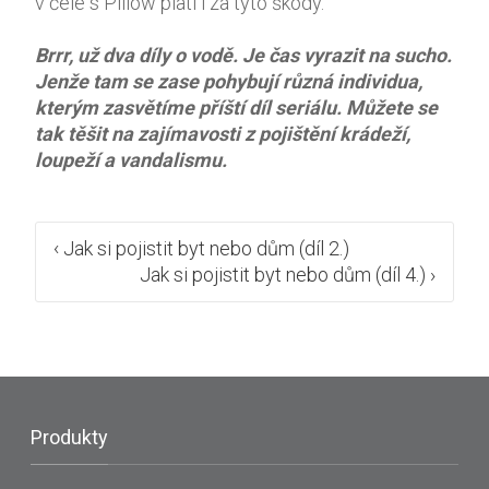
v čele s Pillow platí i za tyto škody.
Brrr, už dva díly o vodě. Je čas vyrazit na sucho.
Jenže tam se zase pohybují různá individua,
kterým zasvětíme příští díl seriálu. Můžete se
tak těšit na zajímavosti z pojištění krádeží,
loupeží a vandalismu.
Post
‹
Jak si pojistit byt nebo dům (díl 2.)
Jak si pojistit byt nebo dům (díl 4.)
›
navigation
Produkty