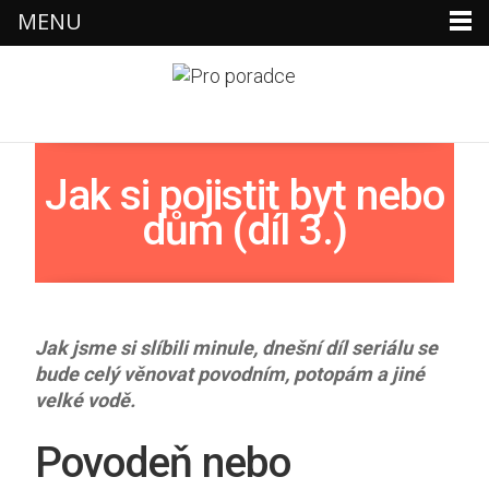
MENU
×
Jak si pojistit byt nebo
dům (díl 3.)
Jak jsme si slíbili minule, dnešní díl seriálu se
bude celý věnovat povodním, potopám a jiné
velké vodě.
Povodeň nebo