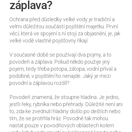
záplava?
Ochrana před důsledky velké vody je tradiční a
velmi důležitou součástí pojištění majetku. První
Nezbytné
věcí, která ve spojení s ní stojí za objasnění, je, jak
Tyto
velké vodě vlastně pojišťovny říkají.
soubory
cookie
V současné době se používají dva pojmy, a to
nejsou
volitelné.
povodeň a záplava. Pokud někdo použije jiný
Jsou
pojem, tedy třeba potopa, zátopa, vodní příval a
nezbytné
podobně, v pojištění ho nenajde. Jaký je mezi
pro
povodní a záplavou rozdíl?
fungování
webových
Povodeň znamená, že stoupne hladina. Je jedno,
stránek.
jestli řeky, rybníka nebo přehrady. Důležité není ani
to, zda ke zvednutí hladiny došlo po deštích nebo
Statistiky
tím, že se protrhla hráz. Povodně tak mohou
Abychom
nastat pouze v povodňových oblastech kolem
mohli