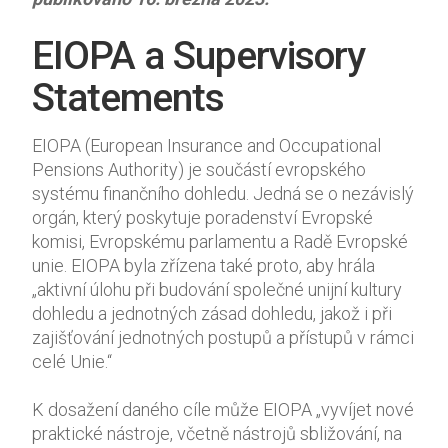
EIOPA a Supervisory
Statements
Nezbytné
Tyto
soubory
EIOPA (European Insurance and Occupational
cookie
Pensions Authority) je součástí evropského
nejsou
systému finančního dohledu. Jedná se o nezávislý
volitelné.
orgán, který poskytuje poradenství Evropské
Jsou
komisi, Evropskému parlamentu a Radě Evropské
nezbytné
unie. EIOPA byla zřízena také proto, aby hrála
pro
„aktivní úlohu při budování společné unijní kultury
fungování
webových
dohledu a jednotných zásad dohledu, jakož i při
stránek.
zajišťování jednotných postupů a přístupů v rámci
celé Unie.“
Statistiky
K dosažení daného cíle může EIOPA „vyvíjet nové
Abychom
praktické nástroje, včetně nástrojů sbližování, na
mohli