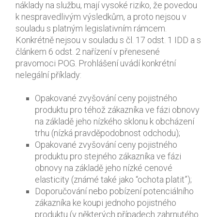
náklady na službu, mají vysoké riziko, že povedou
k nespravedlivým výsledkům, a proto nejsou v
souladu s platným legislativním rámcem.
Konkrétně nejsou v souladu s čl. 17 odst. 1 IDD a s
článkem 6 odst. 2 nařízení v přenesené
pravomoci POG. Prohlášení uvádí konkrétní
nelegální příklady:
Opakované zvyšování ceny pojistného
produktu pro téhož zákazníka ve fázi obnovy
na základě jeho nízkého sklonu k obcházení
trhu (nízká pravděpodobnost odchodu);
Opakované zvyšování ceny pojistného
produktu pro stejného zákazníka ve fázi
obnovy na základě jeho nízké cenové
elasticity (známé také jako “ochota platit”);
Doporučování nebo pobízení potenciálního
zákazníka ke koupi jednoho pojistného
produktu (v některých případech zahrnutého