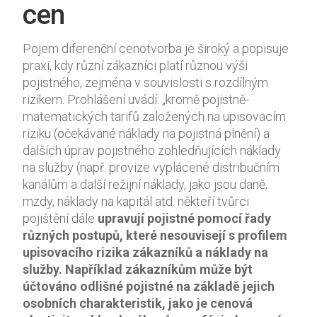
cen
při vaší
návštěvě co
nejlépe.
Pojem diferenční cenotvorba je široký a popisuje
Pokud tyto
praxi, kdy různí zákazníci platí různou výši
cookies
pojistného, zejména v souvislosti s rozdílným
odmítnete,
rizikem. Prohlášení uvádí: „kromě pojistně-
některé
matematických tarifů založených na upisovacím
funkce z
webu zmizí.
riziku (očekávané náklady na pojistná plnění) a
dalších úprav pojistného zohledňujících náklady
na služby (např. provize vyplácené distribučním
Marketing
kanálům a další režijní náklady, jako jsou daně,
Sdílením svých
mzdy, náklady na kapitál atd. někteří tvůrci
zájmů a chování
pojištění dále
upravují pojistné pomocí řady
při návštěvě našich
různých postupů, které nesouvisejí s profilem
stránek zvyšujete
upisovacího rizika zákazníků a náklady na
šanci na zobrazení
služby. Například zákazníkům může být
personalizovaného
obsahu a nabídek.
účtováno odlišné pojistné na základě jejich
osobních charakteristik, jako je cenová