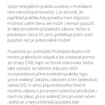
Výčet nelegálních praktik uvedený v Prohlášení
není samozřejmě konečný. Lze dovodit, že
například praktika, kdy poradce má k dispozici
možnost udělit slevu, ale může i nemusí ji použít,
je také porušením požadavků zákona. Nelze si
představit cílový trh, jenž „potřebuje platit vyšší
pojistné, než je potenciálně možné“.
Pojistitelé po zveřejnění Prohlášení budou mít
mnoho praktických otázek a lze očekávat pomoc
ze strany ČNB, např. ve formě stanoviska. Nelze
také vyloučit, že některé státy pro větší
srozumitelnost přímo konkrétní praktiky typu
„price walking“ zakážou zákonem a tím zjednoduší
výklad IDD. V rámci připomínkového řízení k
novému zákonu o povinném ručení byl předložen i
návrh na zákaz „price walking“ pro povinné ručení.
Jedná se o nejrozšířenější pojištění, kde