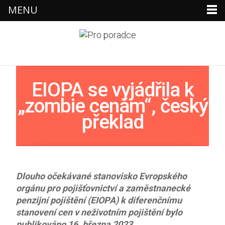
MENU
×
EIOPA se vyjádřila k
„zombie cenám“, český
překlad
Dlouho očekávané stanovisko Evropského
orgánu pro pojišťovnictví a zaměstnanecké
penzijní pojištění (EIOPA) k diferenčnímu
stanovení cen v neživotním pojištění bylo
publikováno 16. března 2023.