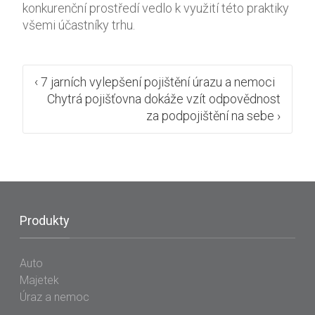
konkurenční prostředí vedlo k využití této praktiky
všemi účastníky trhu.
Post
‹
7 jarních vylepšení pojištění úrazu a nemoci
Chytrá pojišťovna dokáže vzít odpovědnost
navigation
za podpojištění na sebe
›
Produkty
Auto
Majetek
Úraz a nemoc