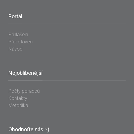
Portál
Přihlášení
Představení
Návod
Nejoblíbenější
Počty poradců
Kontakty
Metodika
Ohodnoťte nás :-)