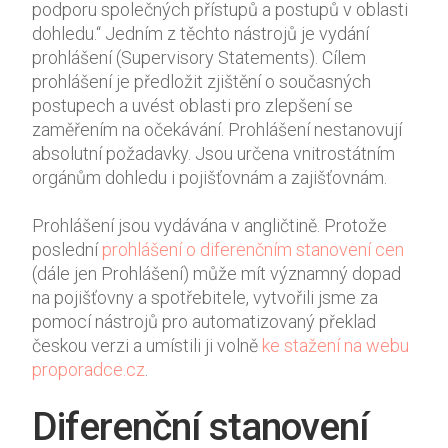
podporu společných přístupů a postupů v oblasti
zlepšovat
dohledu.“ Jedním z těchto nástrojů je vydání
funkčnost
prohlášení (Supervisory Statements). Cílem
a
strukturu
prohlášení je předložit zjištění o současných
webových
postupech a uvést oblasti pro zlepšení se
stránek
zaměřením na očekávání. Prohlášení nestanovují
na
absolutní požadavky. Jsou určena vnitrostátním
základě
orgánům dohledu i pojišťovnám a zajišťovnám.
toho, jak
se
Prohlášení jsou vydávána v angličtině. Protože
webové
stránky
poslední
prohlášení o diferenčním stanovení cen
používají.
(dále jen Prohlášení) může mít významný dopad
na pojišťovny a spotřebitele, vytvořili jsme za
pomocí nástrojů pro automatizovaný překlad
Uživatelská
českou verzi a umístili ji volně
ke stažení na webu
zkušenost
proporadce.cz
.
Aby naše
webové
Diferenční stanovení
stránky
fungovaly