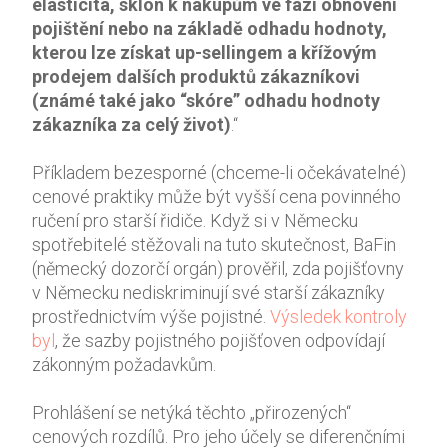
elasticita, sklon k nákupům ve fázi obnovení
pojištění nebo na základě odhadu hodnoty,
kterou lze získat up-sellingem a křížovým
prodejem dalších produktů zákazníkovi
(známé také jako “skóre” odhadu hodnoty
zákazníka za celý život)
.“
Příkladem bezesporné (chceme-li očekávatelné)
cenové praktiky může být vyšší cena povinného
ručení pro starší řidiče. Když si v Německu
spotřebitelé stěžovali na tuto skutečnost, BaFin
(německý dozorčí orgán) prověřil, zda pojišťovny
v Německu nediskriminují své starší zákazníky
prostřednictvím výše pojistné.
Výsledek kontroly
byl
, že sazby pojistného pojišťoven odpovídají
zákonným požadavkům.
Prohlášení se netýká těchto „přirozených“
cenových rozdílů. Pro jeho účely se diferenčními